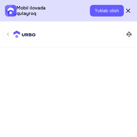
Mobil ilovada
Yuklab olish
qulayroq