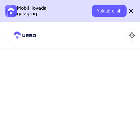
Mobil ilovada
Yuklab olish
qulayroq