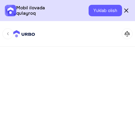
Mobil ilovada
Yuklab olish
qulayroq