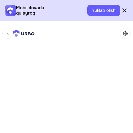
Mobil ilovada
Yuklab olish
qulayroq