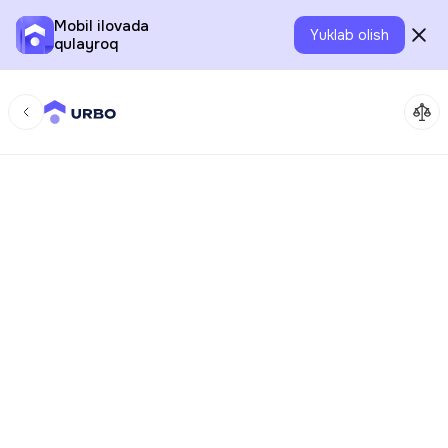
Mobil ilovada
Yuklab olish
qulayroq