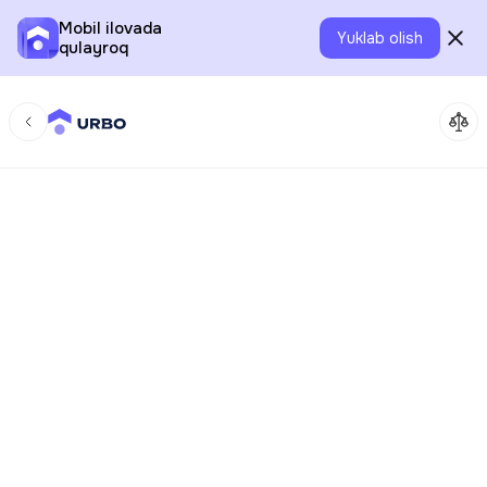
Mobil ilovada
Yuklab olish
qulayroq