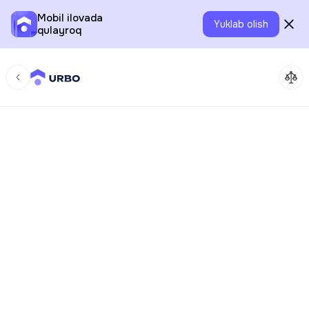
Mobil ilovada
Yuklab olish
qulayroq