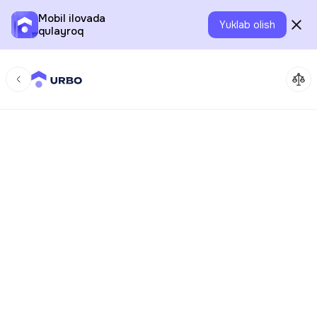
Mobil ilovada
Yuklab olish
qulayroq