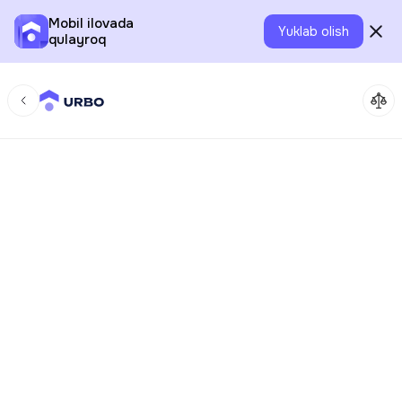
Mobil ilovada
Yuklab olish
qulayroq