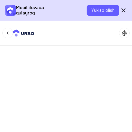
Mobil ilovada
Yuklab olish
qulayroq