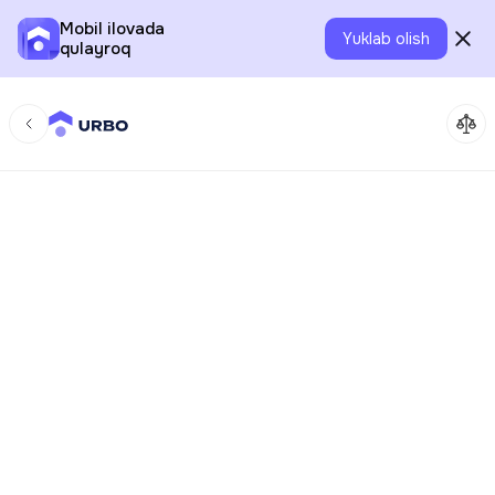
Mobil ilovada
Yuklab olish
qulayroq