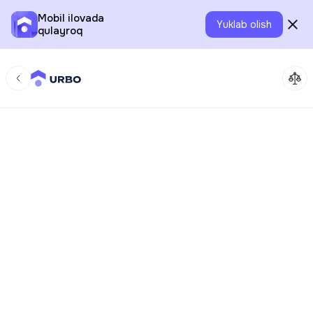
Mobil ilovada
Yuklab olish
qulayroq