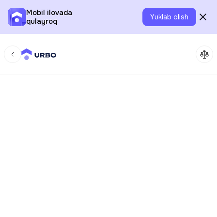
Mobil ilovada
Yuklab olish
qulayroq