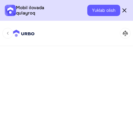
Mobil ilovada
Yuklab olish
qulayroq