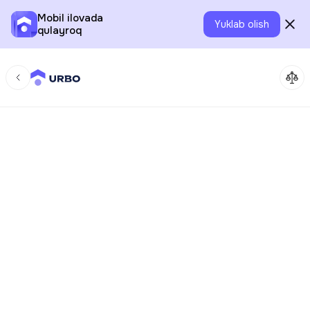
Mobil ilovada
Yuklab olish
qulayroq