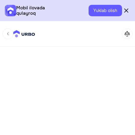
Mobil ilovada
Yuklab olish
qulayroq