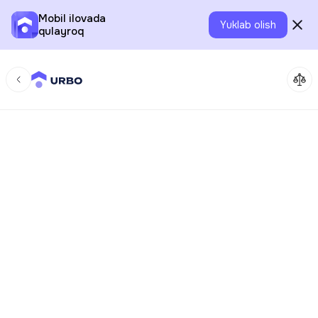
Mobil ilovada
Yuklab olish
qulayroq