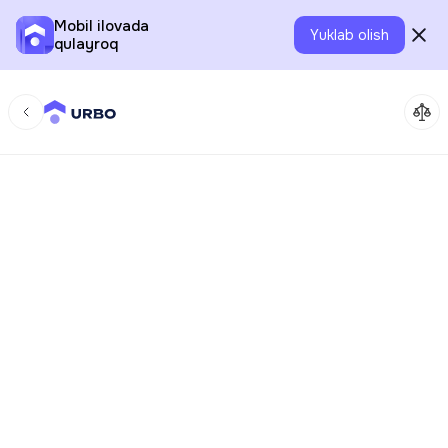
Mobil ilovada
Yuklab olish
qulayroq