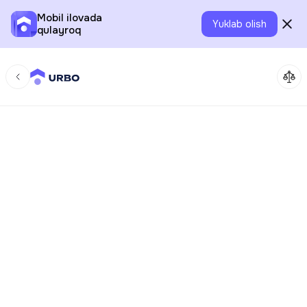
Mobil ilovada
Yuklab olish
qulayroq