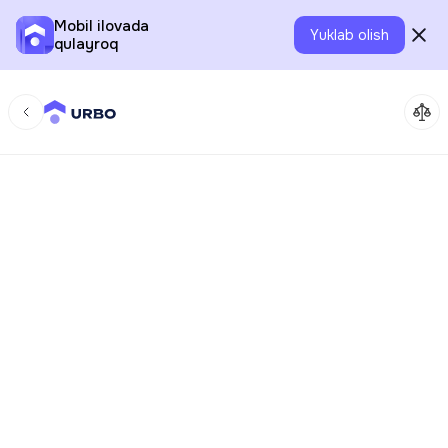
Mobil ilovada
Yuklab olish
qulayroq