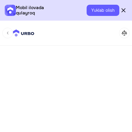
Mobil ilovada
Yuklab olish
qulayroq