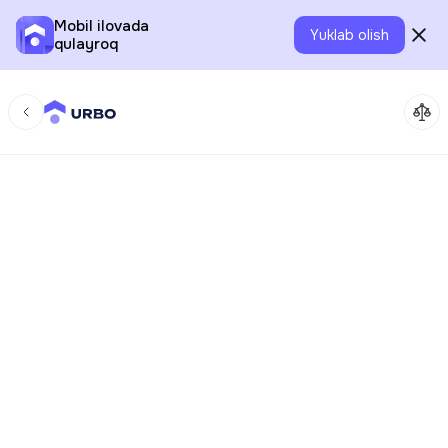
Mobil ilovada
Yuklab olish
qulayroq