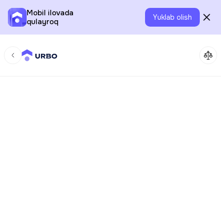
Mobil ilovada
Yuklab olish
qulayroq