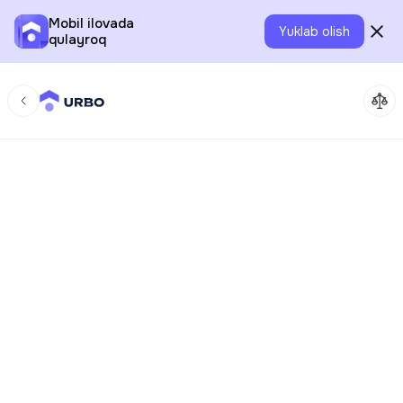
Mobil ilovada
Yuklab olish
qulayroq