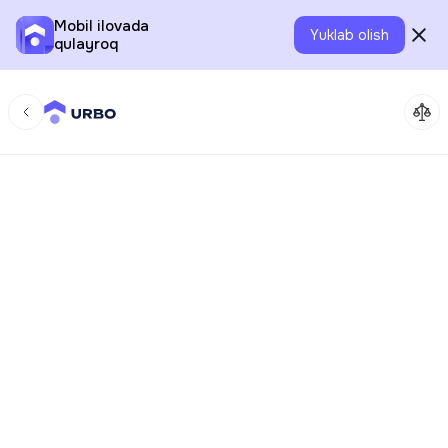
Mobil ilovada
Yuklab olish
qulayroq