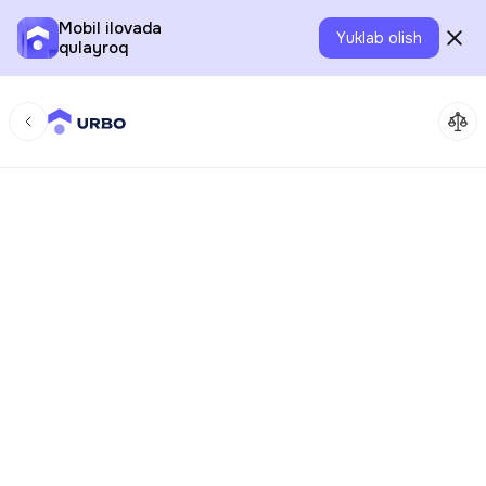
Mobil ilovada
Yuklab olish
qulayroq