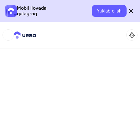
Mobil ilovada
Yuklab olish
qulayroq