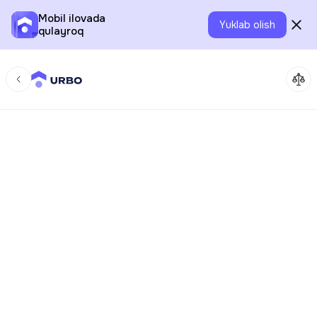
Mobil ilovada
Yuklab olish
qulayroq