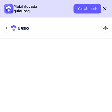
Mobil ilovada
Yuklab olish
qulayroq