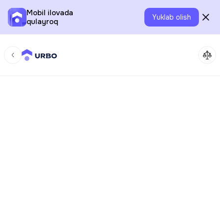
Mobil ilovada
Yuklab olish
qulayroq