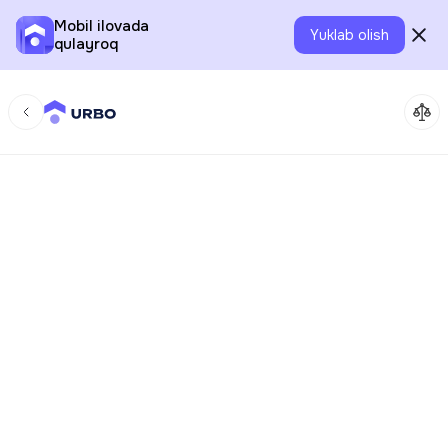
Mobil ilovada
Yuklab olish
qulayroq