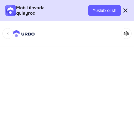
Mobil ilovada
Yuklab olish
qulayroq