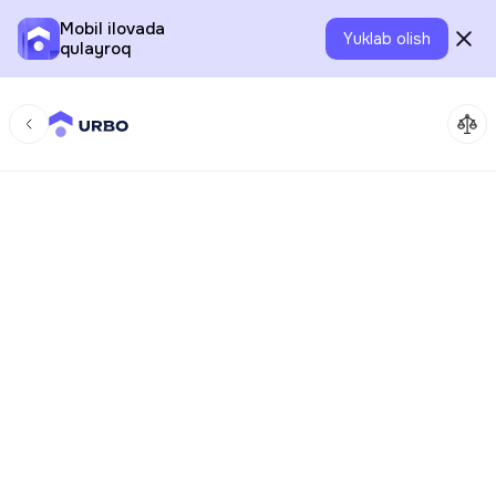
Mobil ilovada
Yuklab olish
qulayroq