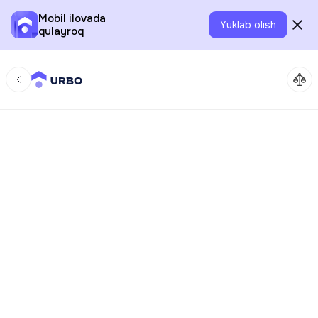
Mobil ilovada
Yuklab olish
qulayroq