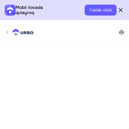
Mobil ilovada
Yuklab olish
qulayroq