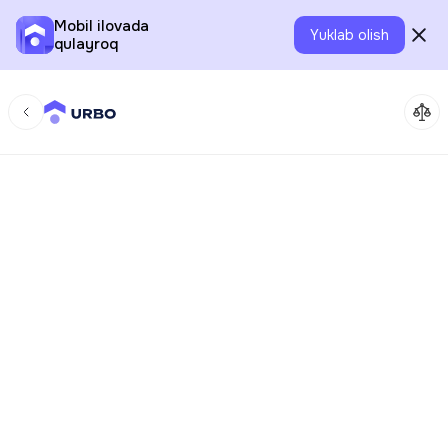
Mobil ilovada
Yuklab olish
qulayroq