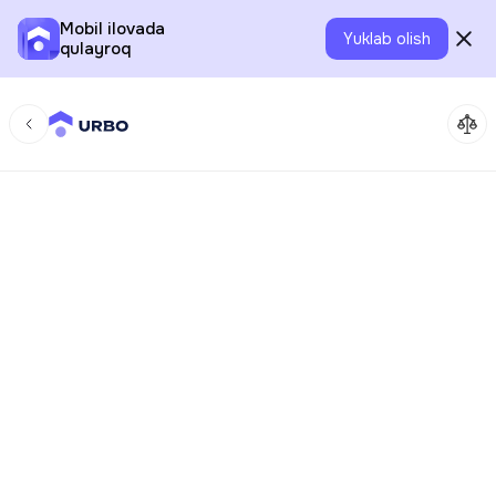
Mobil ilovada
Yuklab olish
qulayroq