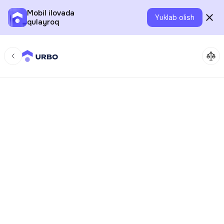
Mobil ilovada
Yuklab olish
qulayroq