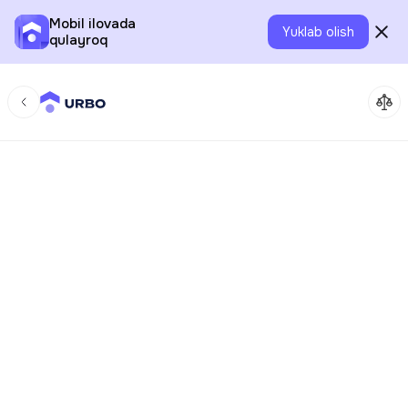
Mobil ilovada
Yuklab olish
qulayroq