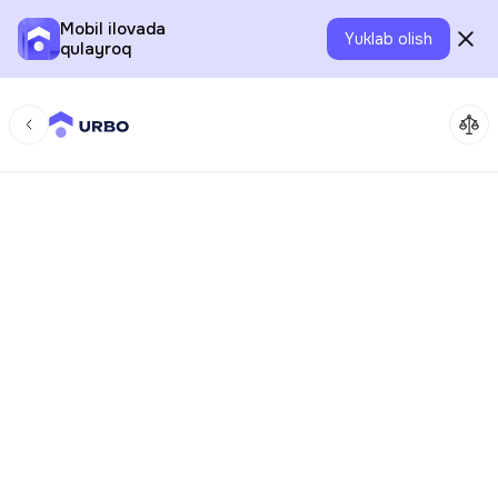
Mobil ilovada
Yuklab olish
qulayroq