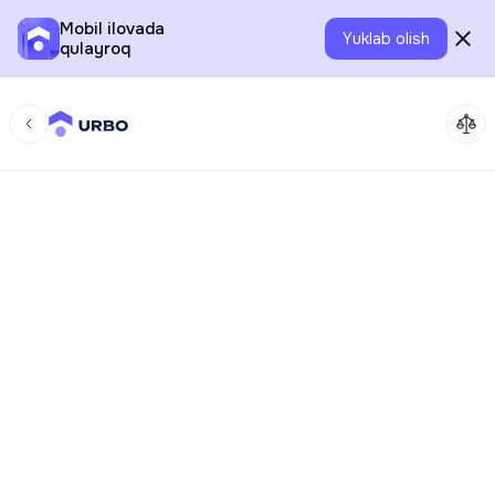
Mobil ilovada
Yuklab olish
qulayroq