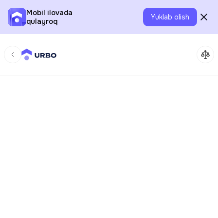
Mobil ilovada
Yuklab olish
qulayroq