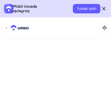
Mobil ilovada
Yuklab olish
qulayroq