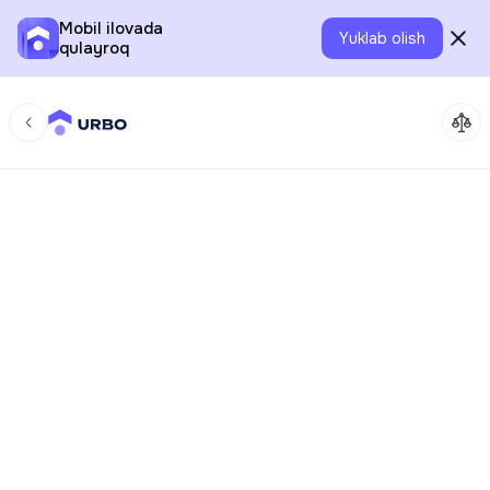
Mobil ilovada
Yuklab olish
qulayroq