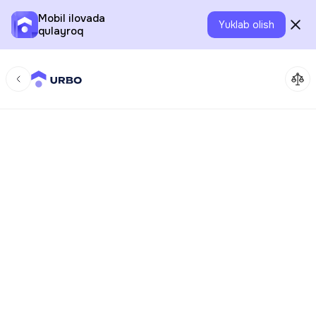
Mobil ilovada
Yuklab olish
qulayroq