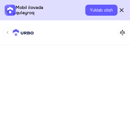
Mobil ilovada
Yuklab olish
qulayroq