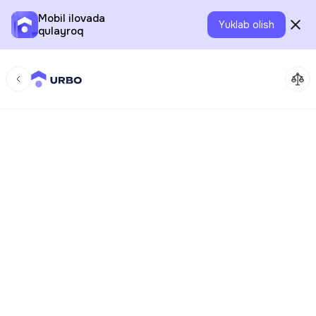
Mobil ilovada
Yuklab olish
qulayroq