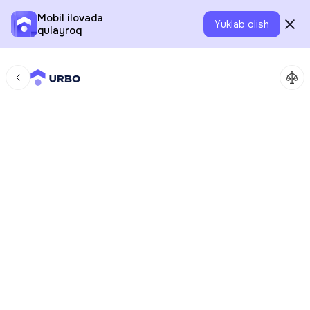
Mobil ilovada
Yuklab olish
qulayroq