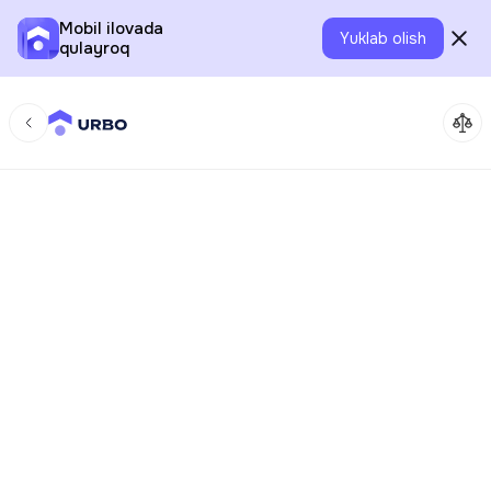
Mobil ilovada
Yuklab olish
qulayroq