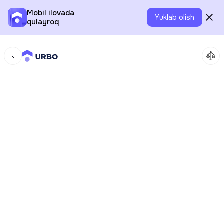
Mobil ilovada
Yuklab olish
qulayroq